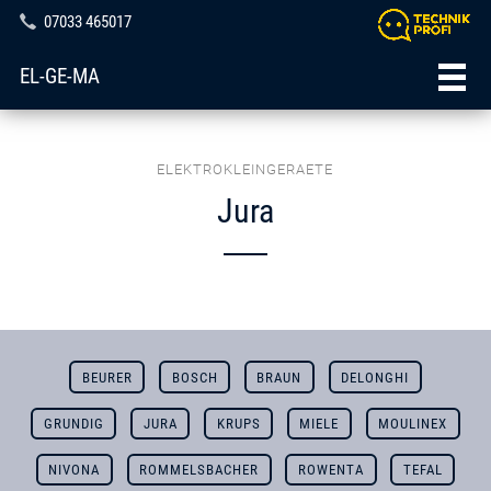
07033 465017
EL-GE-MA
ELEKTROKLEINGERAETE
Jura
BEURER
BOSCH
BRAUN
DELONGHI
GRUNDIG
JURA
KRUPS
MIELE
MOULINEX
NIVONA
ROMMELSBACHER
ROWENTA
TEFAL